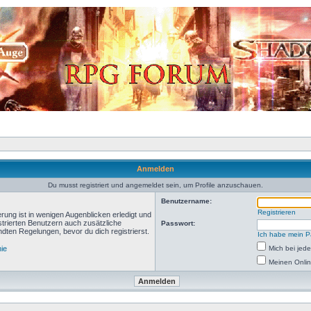
Anmelden
Du musst registriert und angemeldet sein, um Profile anzuschauen.
Benutzername:
Registrieren
rung ist in wenigen Augenblicken erledigt und
istrierten Benutzern auch zusätzliche
Passwort:
ten Regelungen, bevor du dich registrierst.
Ich habe mein P
nie
Mich bei je
Meinen Onlin