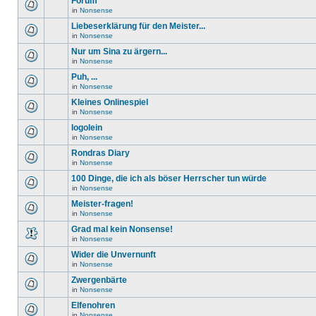
Forum
in
Nonsense
Liebeserklärung für den Meister...
in
Nonsense
Nur um Sina zu ärgern...
in
Nonsense
Puh, ...
in
Nonsense
Kleines Onlinespiel
in
Nonsense
logolein
in
Nonsense
Rondras Diary
in
Nonsense
100 Dinge, die ich als böser Herrscher tun würde
in
Nonsense
Meister-fragen!
in
Nonsense
Grad mal kein Nonsense!
in
Nonsense
Wider die Unvernunft
in
Nonsense
Zwergenbärte
in
Nonsense
Elfenohren
in
Nonsense