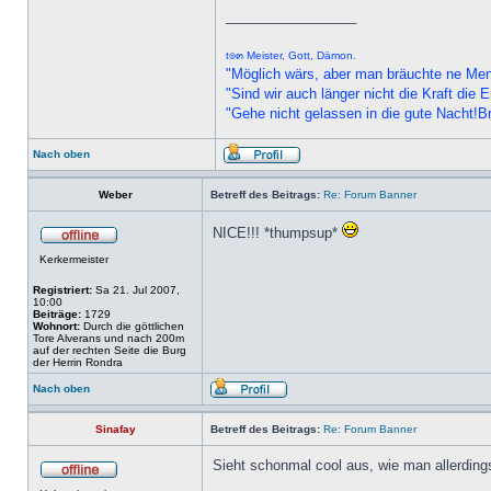
_________________
t๏๓ Meister, Gott, Dämon.
"Möglich wärs, aber man bräuchte ne Me
"Sind wir auch länger nicht die Kraft di
"Gehe nicht gelassen in die gute Nacht!B
Nach oben
Weber
Betreff des Beitrags:
Re: Forum Banner
NICE!!! *thumpsup*
Kerkermeister
Registriert:
Sa 21. Jul 2007,
10:00
Beiträge:
1729
Wohnort:
Durch die göttlichen
Tore Alverans und nach 200m
auf der rechten Seite die Burg
der Herrin Rondra
Nach oben
Sinafay
Betreff des Beitrags:
Re: Forum Banner
Sieht schonmal cool aus, wie man allerdings