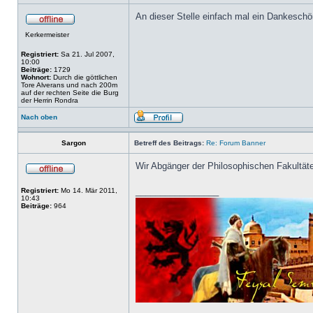
An dieser Stelle einfach mal ein Dankesc
Kerkermeister
Registriert:
Sa 21. Jul 2007,
10:00
Beiträge:
1729
Wohnort:
Durch die göttlichen
Tore Alverans und nach 200m
auf der rechten Seite die Burg
der Herrin Rondra
Nach oben
Sargon
Betreff des Beitrags:
Re: Forum Banner
Wir Abgänger der Philosophischen Fakultä
_________________
Registriert:
Mo 14. Mär 2011,
10:43
Beiträge:
964