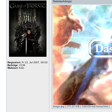
Dateianhänge:
Registriert:
Fr 13. Jul 2007, 00:03
Beiträge:
2136
Wohnort:
Köln
image.jpg [ 275.22 KiB | 248106-mal betrachtet ]