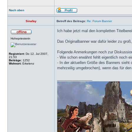
Nach oben
Sinafay
Betreff des Beitrags:
Re: Forum Banner
Ich habe jetzt mal den kompletten Titelber
Hohepriesterin
Das Originalbanner war dafür leider zu groß
Folgende Anmerkungen noch zur Diskussio
Registriert:
Do 12. Jul 2007,
- Wie schon erwähnt fehlt eigentlich noch e
21:53
Beiträge:
1252
- In der aktuellen Größe des Banners sieht
Wohnort:
Erkelenz
mehrzeilig umgebrochen), wenn das für den 
_________________