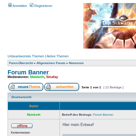
Anmelden
Registrieren
Unbeantwortete Themen
|
Aktive Themen
Foren-Übersicht
»
Allgemeines Forum
»
Nonsense
Forum Banner
Moderatoren:
Maleketh
,
Sinafay
Seite
1
von
1
[ 12 Beiträge ]
Druckansicht
Autor
Maleketh
Betreff des Beitrags:
Forum Banner
Hier mein Entwurf
Kerkermeister