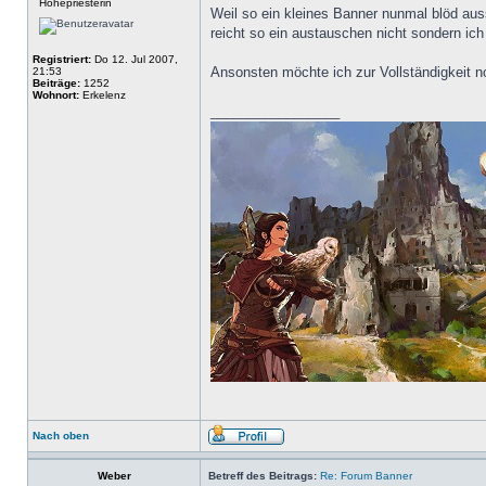
Hohepriesterin
Weil so ein kleines Banner nunmal blöd auss
reicht so ein austauschen nicht sondern i
Registriert:
Do 12. Jul 2007,
Ansonsten möchte ich zur Vollständigkeit
21:53
Beiträge:
1252
Wohnort:
Erkelenz
_________________
Nach oben
Weber
Betreff des Beitrags:
Re: Forum Banner