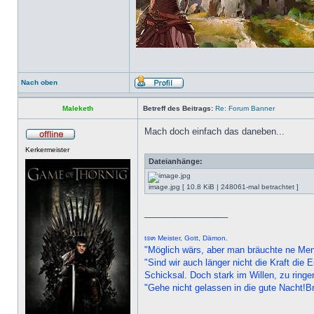
Nach oben
Maleketh
Betreff des Beitrags:
Re: Forum Banner
Mach doch einfach das daneben...
Kerkermeister
Dateianhänge:
image.jpg [ 10.8 KiB | 248061-mal betrachtet ]
_________________
t๏๓ Meister, Gott, Dämon.
"Möglich wärs, aber man bräuchte ne Me
"Sind wir auch länger nicht die Kraft di
Schicksal. Doch stark im Willen, zu ringe
"Gehe nicht gelassen in die gute Nacht!B