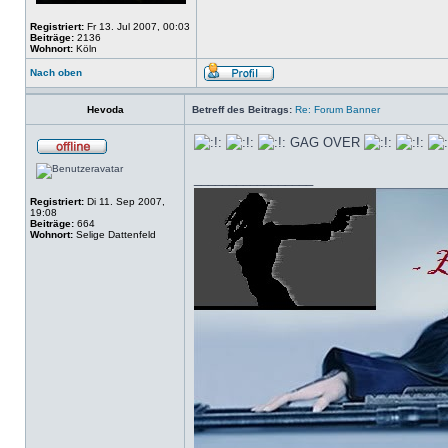
Registriert:
Fr 13. Jul 2007, 00:03
Beiträge:
2136
Wohnort:
Köln
Nach oben
Hevoda
Betreff des Beitrags:
Re: Forum Banner
GAG OVER
_________________
Registriert:
Di 11. Sep 2007,
19:08
Beiträge:
664
Wohnort:
Selige Dattenfeld