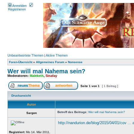
Anmelden
Registrieren
Unbeantwortete Themen
|
Aktive Themen
Foren-Übersicht
»
Allgemeines Forum
»
Nonsense
Wer will mal Nahema sein?
Moderatoren:
Maleketh
,
Sinafay
Seite
1
von
1
[ 1 Beitrag ]
Druckansicht
Autor
Betreff des Beitrags:
Wer will mal Nahema sein?
Sargon
http://nandurion.de/blog/2015/04/01/cov ... 
Registriert:
Mo 14. Mär 2011,