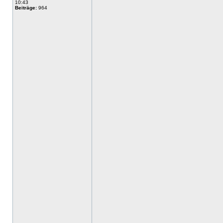
10:43
Beiträge:
964