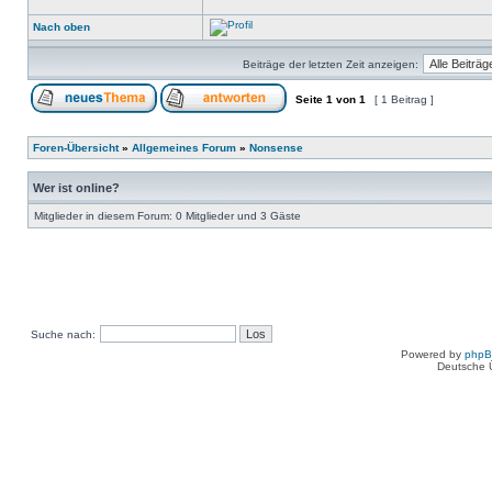
Nach oben
Beiträge der letzten Zeit anzeigen:
Seite
1
von
1
[ 1 Beitrag ]
Foren-Übersicht
»
Allgemeines Forum
»
Nonsense
Wer ist online?
Mitglieder in diesem Forum: 0 Mitglieder und 3 Gäste
Suche nach:
Powered by
php
Deutsche 